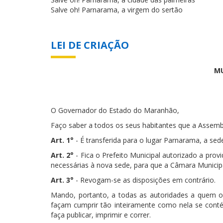
Salve oh! Parnarama, a virgem do sertão
LEI DE CRIAÇÃO
MU
O Governador do Estado do Maranhão,
Faço saber a todos os seus habitantes que a Assemblé
Art. 1°
- É transferida para o lugar Parnarama, a s
Art. 2°
- Fica o Prefeito Municipal autorizado a provi
necessárias à nova sede, para que a Câmara Municipal
Art. 3°
- Revogam-se as disposições em contrário.
Mando, portanto, a todas as autoridades a quem 
façam cumprir tão inteiramente como nela se contém
faça publicar, imprimir e correr.