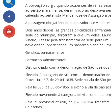
A povoação surgiu quando ocupantes de várias sesmar
ao sertão maranhense, deram início ao desbravamento 
cabendo ao sertanista Manoel José de Assunção a par
A passagem obrigatória de colonizadores e viajantes
Dois anos depois, as grandes dificuldades enfrentad
sede do município, forçaram a que um deles, Lauro B
Ribeiro, lutasse pela transferência da sede para um
nova cidade, obedecendo um moderno plano de urb
Gentílico: parnaramense
Formação Administrativa
Distrito criado com a denominação de São José dos Ma
Elevado à categoria de vila com a denominação de
Provincial nº 7, de 29-04-1835. Sede na vila de São J
Pela lei 386, de 30-06-1855, é extino a vila de São J
Elevado novamente à categoria de vila com a denomi
Pela lei provincial nº 698, de 02-06-1864, transf
Cajazeiras.