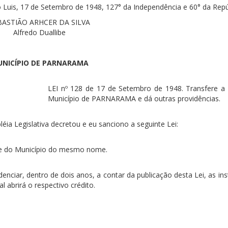
uis, 17 de Setembro de 1948, 127° da Independência e 60° da Repú
BASTIÃO ARHCER DA SILVA
Alfredo Duallibe
NICÍPIO DE PARNARAMA
LEI nº 128 de 17 de Setembro de 1948. Transfere a
Município de PARNARAMA e dá outras providências.
ia Legislativa decretou e eu sanciono a seguinte Lei:
ede do Município do mesmo nome.
denciar, dentro de dois anos, a contar da publicação desta Lei, as in
 abrirá o respectivo crédito.