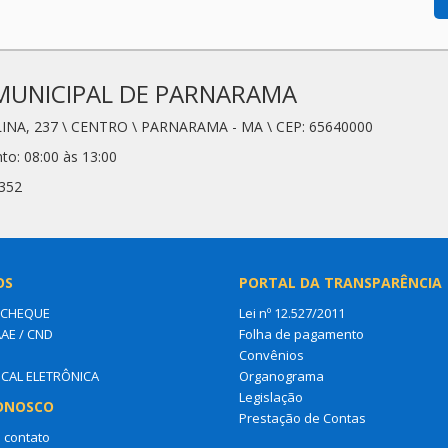
MUNICIPAL DE PARNARAMA
LINA, 237 \ CENTRO \ PARNARAMA - MA \ CEP: 65640000
to: 08:00 às 13:00
8352
OS
PORTAL DA TRANSPARÊNCIA
 CHEQUE
Lei nº 12.527/2011
AAE / CND
Folha de pagamento
Convênios
SCAL ELETRÔNICA
Organograma
Legislação
ONOSCO
Prestação de Contas
 contato