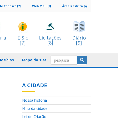
le Conosco [2]
Web Mail [3]
Área Restrita [4]
ria
E-Sic
Licitações
Diário
[7]
[8]
[9]
Notícias
Mapa do site
A CIDADE
Nossa história
Hino da cidade
Lei de Criação