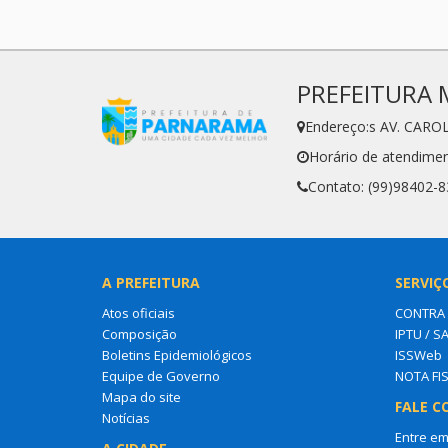
PREFEITURA 
Endereço:s AV. CARO
Horário de atendimen
Contato: (99)98402-
A PREFEITURA
SERVIÇ
Atos oficiais
CONTRA
Composição
IPTU / S
Boletins Epidemiológicos
ISSWeb
Equipe de Governo
NOTA FI
Mapa do site
FALE C
Notícias
Entre em