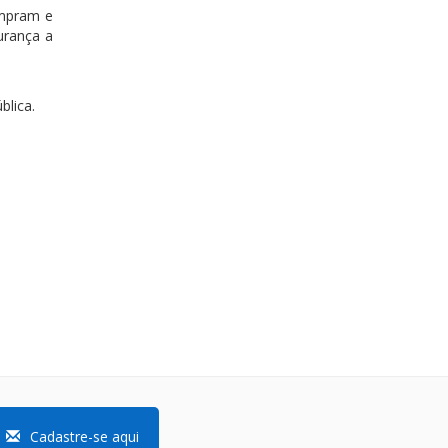
umpram e
urança a
blica.
Cadastre-se aqui