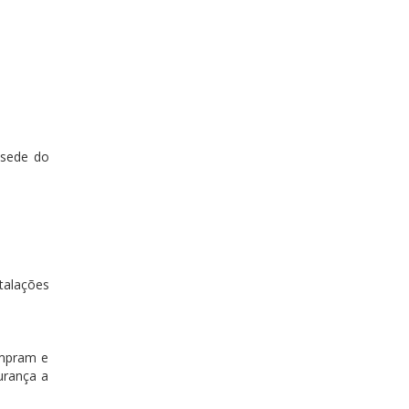
 sede do
stalações
umpram e
urança a