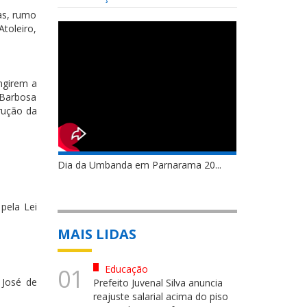
as, rumo
Atoleiro,
ngirem a
 Barbosa
trução da
Dia da Umbanda em Parnarama 20...
pela Lei
MAIS LIDAS
Educação
01
 José de
Prefeito Juvenal Silva anuncia
reajuste salarial acima do piso