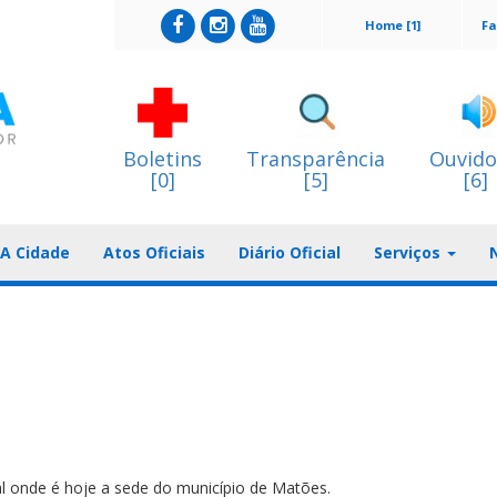
Home [1]
Fa
Boletins
Transparência
Ouvido
[0]
[5]
[6]
A Cidade
Atos Oficiais
Diário Oficial
Serviços
l onde é hoje a sede do município de Matões.