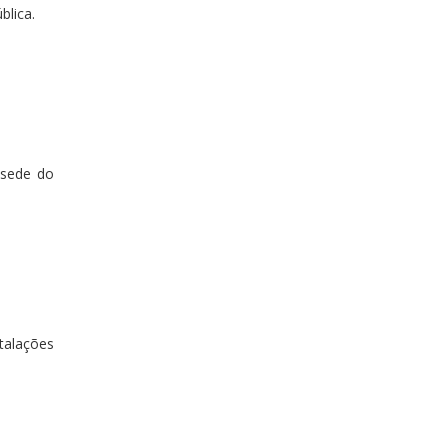
blica.
 sede do
stalações