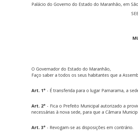
Palácio do Governo do Estado do Maranhão, em São L
SE
MU
O Governador do Estado do Maranhão,
Faço saber a todos os seus habitantes que a Assemblé
Art. 1°
- É transferida para o lugar Parnarama, a s
Art. 2°
- Fica o Prefeito Municipal autorizado a provi
necessárias à nova sede, para que a Câmara Municipal
Art. 3°
- Revogam-se as disposições em contrário.