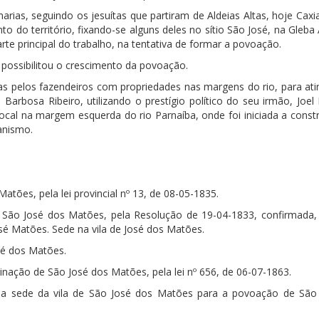
ias, seguindo os jesuítas que partiram de Aldeias Altas, hoje Caxi
do território, fixando-se alguns deles no sítio São José, na Gleba 
te principal do trabalho, na tentativa de formar a povoação.
 possibilitou o crescimento da povoação.
as pelos fazendeiros com propriedades nas margens do rio, para ati
arbosa Ribeiro, utilizando o prestígio político do seu irmão, Joel
 local na margem esquerda do rio Parnaíba, onde foi iniciada a cons
anismo.
tões, pela lei provincial nº 13, de 08-05-1835.
 São José dos Matões, pela Resolução de 19-04-1833, confirmada, 
osé Matões. Sede na vila de José dos Matões.
osé dos Matões.
nação de São José dos Matões, pela lei nº 656, de 06-07-1863.
ere a sede da vila de São José dos Matões para a povoação de São