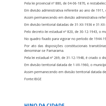
Pela lei provincial nº 880, de 04-06-1870, e restab
Em divisão administrativa referente ao ano de 1911, o
Assim permanecendo em divisão administrativa refer
Em divisão territorial datadas de 31-XII-1936 e 31-XII
Pelo decreto-lei estadual nº 820, de 30-12-1943, o
No quadro fixado para vigorar no período de 1944-19
Por ato das disposições constitucionais transitó
denominar-se Parnarama.
Pela lei estadual nº 269, de 31-12-1948, é criado o d
Em divisão territorial datada de 1-VII-1960, o municíp
Assim permanecendo em divisão territorial datada de
Fonte:IBGE
HINO DA CIDADE