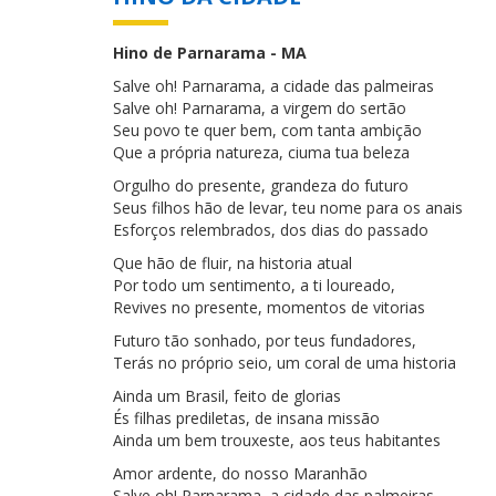
Hino de Parnarama - MA
Salve oh! Parnarama, a cidade das palmeiras
Salve oh! Parnarama, a virgem do sertão
Seu povo te quer bem, com tanta ambição
Que a própria natureza, ciuma tua beleza
Orgulho do presente, grandeza do futuro
Seus filhos hão de levar, teu nome para os anais
Esforços relembrados, dos dias do passado
Que hão de fluir, na historia atual
Por todo um sentimento, a ti loureado,
Revives no presente, momentos de vitorias
Futuro tão sonhado, por teus fundadores,
Terás no próprio seio, um coral de uma historia
Ainda um Brasil, feito de glorias
És filhas prediletas, de insana missão
Ainda um bem trouxeste, aos teus habitantes
Amor ardente, do nosso Maranhão
Salve oh! Parnarama, a cidade das palmeiras