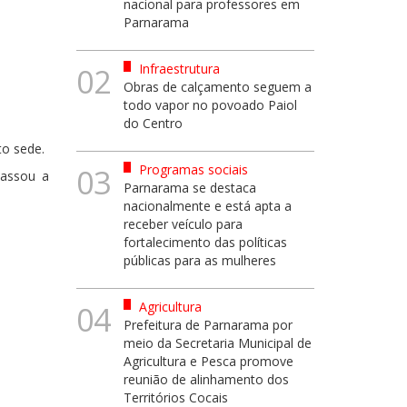
nacional para professores em
Parnarama
Infraestrutura
02
Obras de calçamento seguem a
todo vapor no povoado Paiol
do Centro
to sede.
Programas sociais
03
passou a
Parnarama se destaca
nacionalmente e está apta a
receber veículo para
fortalecimento das políticas
públicas para as mulheres
Agricultura
04
Prefeitura de Parnarama por
meio da Secretaria Municipal de
Agricultura e Pesca promove
reunião de alinhamento dos
Territórios Cocais