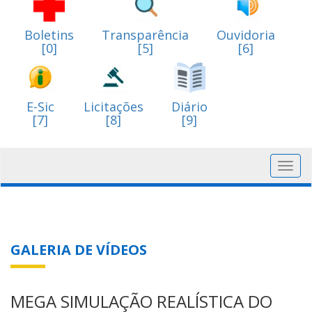
Boletins
Transparência
Ouvidoria
[0]
[5]
[6]
E-Sic
Licitações
Diário
[7]
[8]
[9]
Toggl
navig
GALERIA DE VÍDEOS
MEGA SIMULAÇÃO REALÍSTICA DO