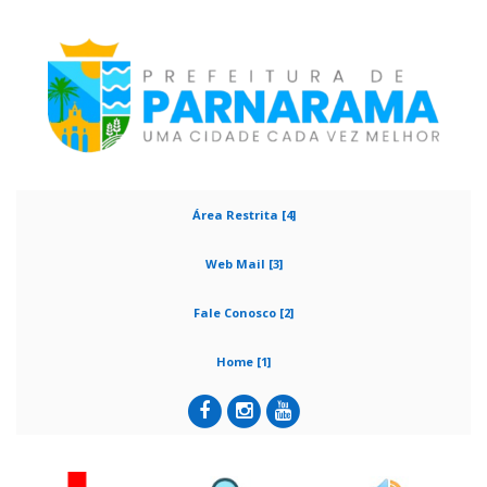
Área Restrita [4]
Web Mail [3]
Fale Conosco [2]
Home [1]