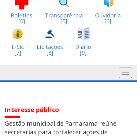
Boletins
Transparência
Ouvidoria
[0]
[5]
[6]
E-Sic
Licitações
Diário
[7]
[8]
[9]
Toggl
navig
Interesse público
Gestão municipal de Parnarama reúne
secretarias para fortalecer ações de