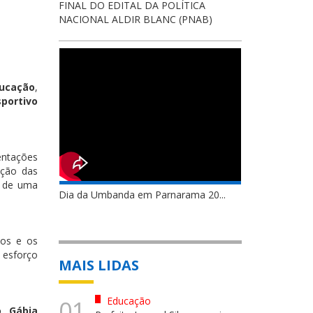
FINAL DO EDITAL DA POLÍTICA
NACIONAL ALDIR BLANC (PNAB)
ducação
,
sportivo
entações
ução das
o de uma
Dia da Umbanda em Parnarama 20...
sos e os
 esforço
MAIS LIDAS
Educação
01
, Gábia