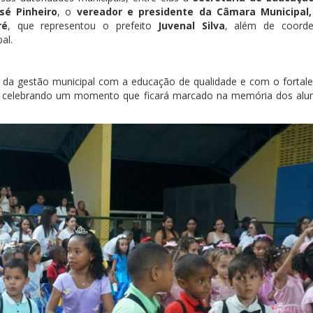
sé Pinheiro
, o
vereador e presidente da Câmara Municipal, 
ré
, que representou o prefeito
Juvenal Silva
, além de coorde
al.
da gestão municipal com a educação de qualidade e com o fortal
a, celebrando um momento que ficará marcado na memória dos alu