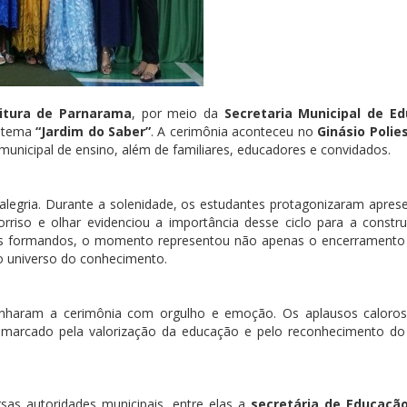
itura de Parnarama
, por meio da
Secretaria Municipal de E
o tema
“Jardim do Saber”
. A cerimônia aconteceu no
Ginásio Polie
municipal de ensino, além de familiares, educadores e convidados.
egria. Durante a solenidade, os estudantes protagonizaram apres
rriso e olhar evidenciou a importância desse ciclo para a constr
nos formandos, o momento representou não apenas o encerrament
o universo do conhecimento.
panharam a cerimônia com orgulho e emoção. Os aplausos caloro
l, marcado pela valorização da educação e pelo reconhecimento do
sas autoridades municipais, entre elas a
secretária de Educação