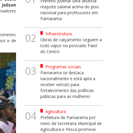
Prefeito Juvenal Silva anuncia
Joílson
reajuste salarial acima do piso
nadores
nacional para professores em
Parnarama
Infraestrutura
02
ecimento
Obras de calçamento seguem a
nos e de
todo vapor no povoado Paiol
do Centro
Programas sociais
03
Parnarama se destaca
nacionalmente e está apta a
receber veículo para
fortalecimento das políticas
públicas para as mulheres
Agricultura
04
Prefeitura de Parnarama por
meio da Secretaria Municipal de
Agricultura e Pesca promove