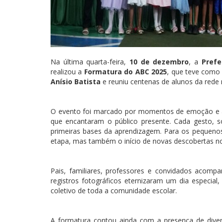
Na última quarta-feira,
10 de dezembro
, a
Prefe
realizou a
Formatura do ABC 2025
, que teve com
Anísio Batista
e reuniu centenas de alunos da rede 
O evento foi marcado por momentos de emoção e al
que encantaram o público presente. Cada gesto, so
primeiras bases da aprendizagem. Para os peque
etapa, mas também o início de novas descobertas n
Pais, familiares, professores e convidados acom
registros fotográficos eternizaram um dia especia
coletivo de toda a comunidade escolar.
A formatura contou ainda com a presença de diver