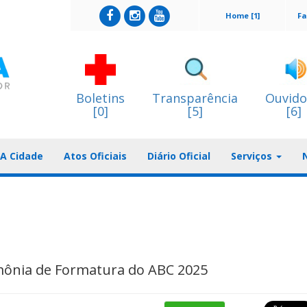
Home [1]
Fa
Boletins
Transparência
Ouvido
[0]
[5]
[6]
A Cidade
Atos Oficiais
Diário Oficial
Serviços
mônia de Formatura do ABC 2025