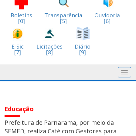
Boletins
Transparência
Ouvidoria
[0]
[5]
[6]
E-Sic
Licitações
Diário
[7]
[8]
[9]
Toggl
navig
Educação
Prefeitura de Parnarama, por meio da
SEMED, realiza Café com Gestores para