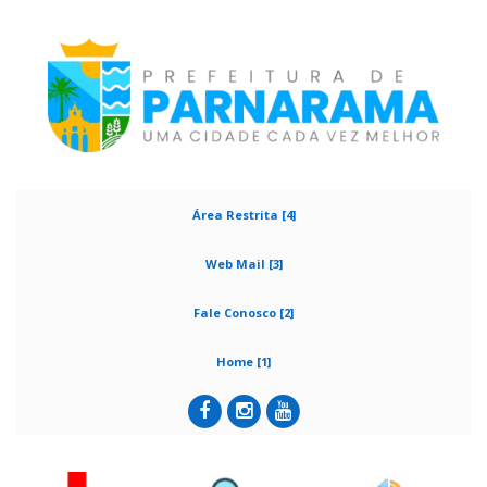
Área Restrita [4]
Web Mail [3]
Fale Conosco [2]
Home [1]