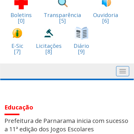
Boletins
Transparência
Ouvidoria
[0]
[5]
[6]
E-Sic
Licitações
Diário
[7]
[8]
[9]
Toggl
navig
Educação
Prefeitura de Parnarama inicia com sucesso
a 11ª edição dos Jogos Escolares