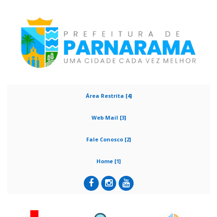
Área Restrita [4]
Web Mail [3]
Fale Conosco [2]
Home [1]