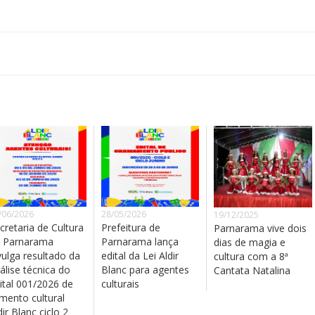
/06/2026
28/05/2026
19/12/2025
cretaria de Cultura
Prefeitura de
Parnarama vive dois
 Parnarama
Parnarama lança
dias de magia e
vulga resultado da
edital da Lei Aldir
cultura com a 8ª
álise técnica do
Blanc para agentes
Cantata Natalina
ital 001/2026 de
culturais
mento cultural
dir Blanc ciclo 2