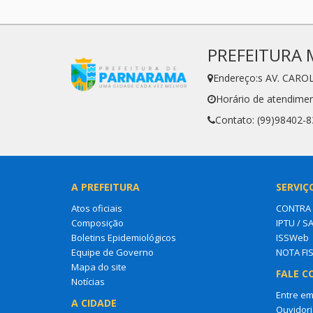
PREFEITURA 
Endereço:s AV. CARO
Horário de atendimen
Contato: (99)98402-
A PREFEITURA
SERVIÇ
Atos oficiais
CONTRA
Composição
IPTU / S
Boletins Epidemiológicos
ISSWeb
Equipe de Governo
NOTA FI
Mapa do site
FALE C
Notícias
Entre em
A CIDADE
Ouvidori