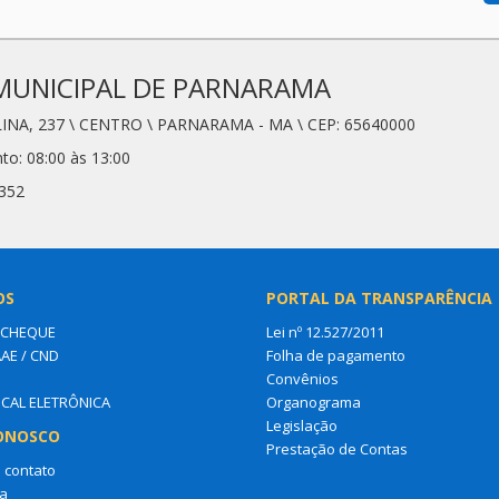
MUNICIPAL DE PARNARAMA
LINA, 237 \ CENTRO \ PARNARAMA - MA \ CEP: 65640000
to: 08:00 às 13:00
8352
OS
PORTAL DA TRANSPARÊNCIA
 CHEQUE
Lei nº 12.527/2011
AAE / CND
Folha de pagamento
Convênios
SCAL ELETRÔNICA
Organograma
Legislação
ONOSCO
Prestação de Contas
 contato
a