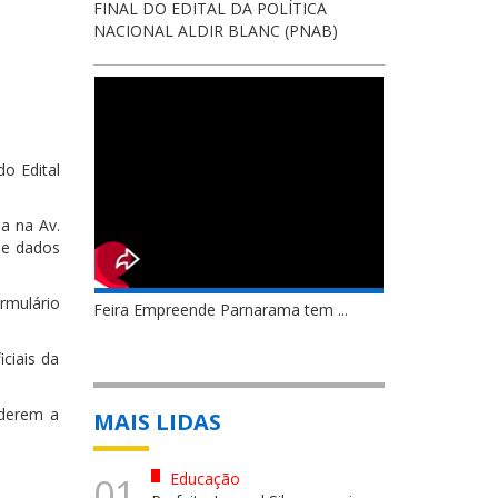
FINAL DO EDITAL DA POLÍTICA
NACIONAL ALDIR BLANC (PNAB)
do Edital
da na Av.
 e dados
mulário
Feira Empreende Parnarama tem ...
iciais da
rderem a
MAIS LIDAS
Educação
01