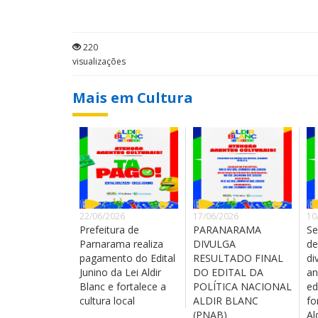
220
visualizações
Mais em Cultura
22/06/2026
17/06/2026
10
Prefeitura de
PARANARAMA
Se
Parnarama realiza
DIVULGA
de
pagamento do Edital
RESULTADO FINAL
di
Junino da Lei Aldir
DO EDITAL DA
an
Blanc e fortalece a
POLÍTICA NACIONAL
ed
cultura local
ALDIR BLANC
fo
(PNAB)
Al