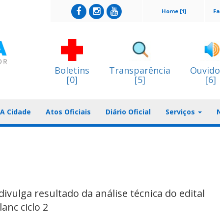
Home [1]
Fa
Boletins
Transparência
Ouvido
[0]
[5]
[6]
A Cidade
Atos Oficiais
Diário Oficial
Serviços
ivulga resultado da análise técnica do edital
anc ciclo 2