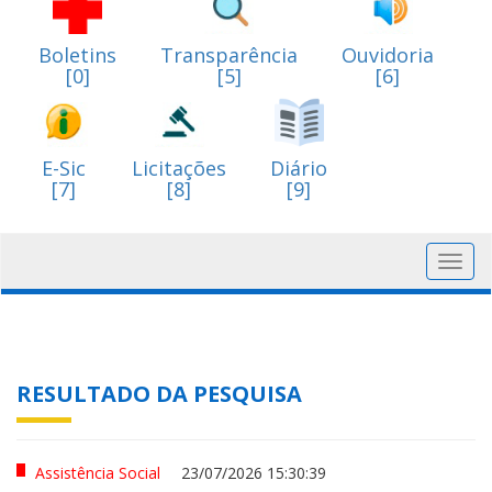
Boletins
Transparência
Ouvidoria
[0]
[5]
[6]
E-Sic
Licitações
Diário
[7]
[8]
[9]
Toggl
navig
RESULTADO DA PESQUISA
Assistência Social
23/07/2026 15:30:39