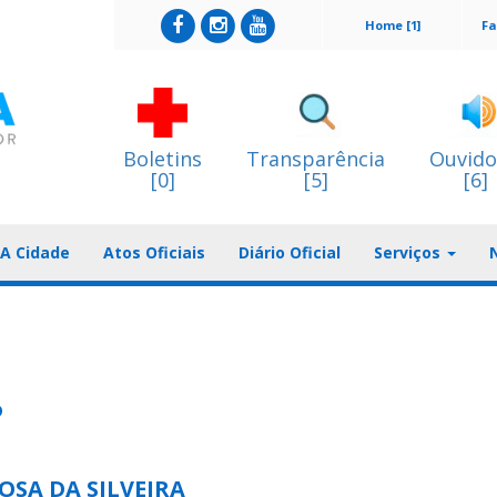
Home [1]
Fa
Boletins
Transparência
Ouvido
[0]
[5]
[6]
A Cidade
Atos Oficiais
Diário Oficial
Serviços
o
OSA DA SILVEIRA