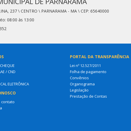
MUNICIPAL DE PARNARAMA
LINA, 237 \ CENTRO \ PARNARAMA - MA \ CEP: 65640000
to: 08:00 às 13:00
8352
OS
PORTAL DA TRANSPARÊNCIA
 CHEQUE
Lei nº 12.527/2011
AAE / CND
Folha de pagamento
Convênios
SCAL ELETRÔNICA
Organograma
Legislação
ONOSCO
Prestação de Contas
 contato
a