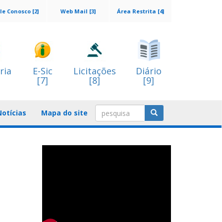
le Conosco [2]
Web Mail [3]
Área Restrita [4]
ria
E-Sic
Licitações
Diário
[7]
[8]
[9]
Notícias
Mapa do site