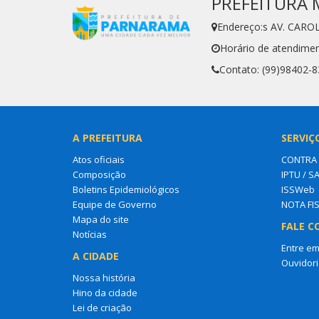
PREFEITURA 
Endereço:s AV. CARO
Horário de atendimen
Contato: (99)98402-
A PREFEITURA
SERVIÇ
Atos oficiais
CONTRA
Composição
IPTU / S
Boletins Epidemiológicos
ISSWeb
Equipe de Governo
NOTA FI
Mapa do site
FALE C
Notícias
Entre em
A CIDADE
Ouvidori
Nossa história
Hino da cidade
Lei de criação