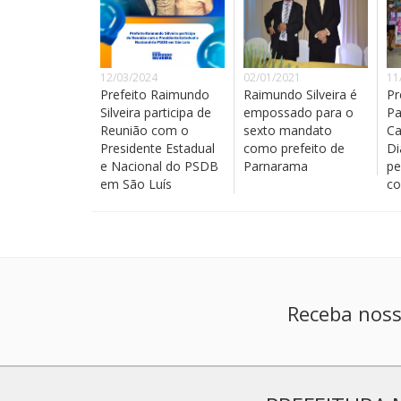
12/03/2024
02/01/2021
11
Prefeito Raimundo
Raimundo Silveira é
Pr
Silveira participa de
empossado para o
Pa
Reunião com o
sexto mandato
Ca
Presidente Estadual
como prefeito de
Di
e Nacional do PSDB
Parnarama
pe
em São Luís
co
Receba noss