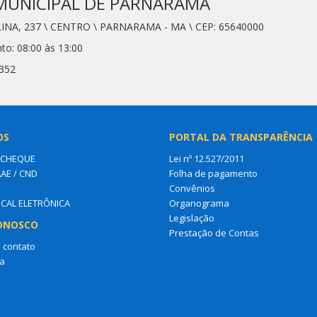
MUNICIPAL DE PARNARAMA
LINA, 237 \ CENTRO \ PARNARAMA - MA \ CEP: 65640000
to: 08:00 às 13:00
8352
OS
PORTAL DA TRANSPARÊNCIA
 CHEQUE
Lei nº 12.527/2011
AAE / CND
Folha de pagamento
Convênios
SCAL ELETRÔNICA
Organograma
Legislação
ONOSCO
Prestação de Contas
 contato
a