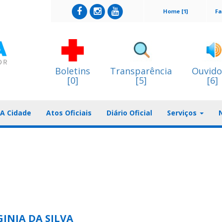
Home [1]
Fa
Boletins
Transparência
Ouvido
[0]
[5]
[6]
A Cidade
Atos Oficiais
Diário Oficial
Serviços
INIA DA SILVA