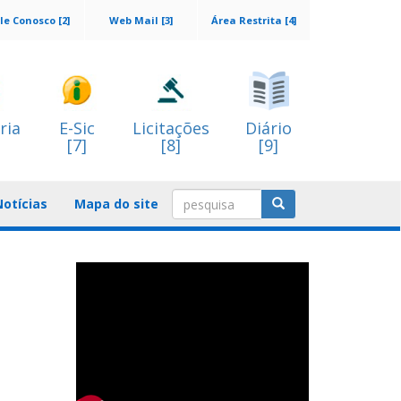
le Conosco [2]
Web Mail [3]
Área Restrita [4]
ria
E-Sic
Licitações
Diário
[7]
[8]
[9]
Notícias
Mapa do site