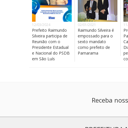
12/03/2024
02/01/2021
11
Prefeito Raimundo
Raimundo Silveira é
Pr
Silveira participa de
empossado para o
Pa
Reunião com o
sexto mandato
Ca
Presidente Estadual
como prefeito de
Di
e Nacional do PSDB
Parnarama
pe
em São Luís
co
Receba noss