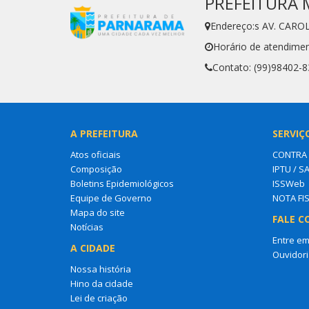
PREFEITURA 
Endereço:s AV. CARO
Horário de atendimen
Contato: (99)98402-
A PREFEITURA
SERVIÇ
Atos oficiais
CONTRA
Composição
IPTU / S
Boletins Epidemiológicos
ISSWeb
Equipe de Governo
NOTA FI
Mapa do site
FALE C
Notícias
Entre em
A CIDADE
Ouvidori
Nossa história
Hino da cidade
Lei de criação