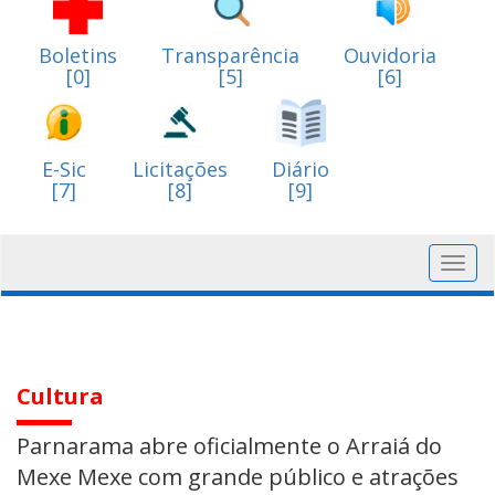
Boletins
Transparência
Ouvidoria
[0]
[5]
[6]
E-Sic
Licitações
Diário
[7]
[8]
[9]
Toggl
navig
Cultura
Parnarama abre oficialmente o Arraiá do
Mexe Mexe com grande público e atrações