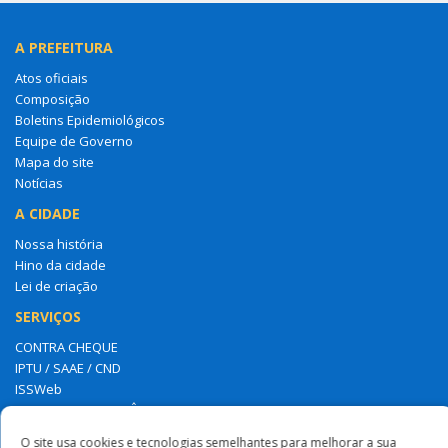
A PREFEITURA
Atos oficiais
Composição
Boletins Epidemiológicos
Equipe de Governo
Mapa do site
Notícias
A CIDADE
Nossa história
Hino da cidade
Lei de criação
SERVIÇOS
CONTRA CHEQUE
IPTU / SAAE / CND
ISSWeb
NOTA FISCAL ELETRÔNICA
FALE CONOSCO
O site usa cookies e tecnologias semelhantes para melhorar a sua