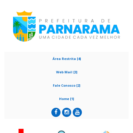
Área Restrita [4]
Web Mail [3]
Fale Conosco [2]
Home [1]